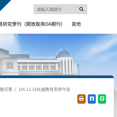
搜尋
育研究學刊（開放取用OA期刊）
其他
活動花絮
106.11.16杜威教育思想今詮
友善列印(開新視窗)
分享至臉書(開
分享至 L