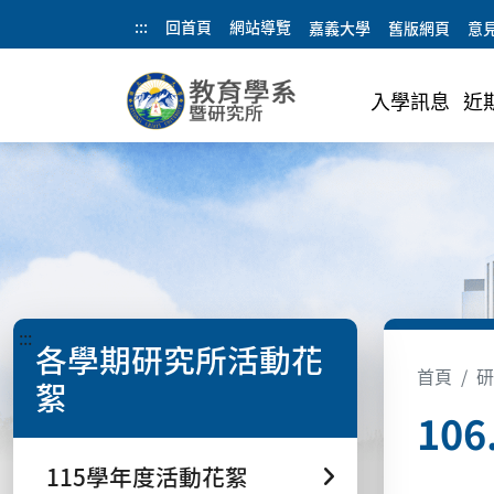
:::
回首頁
網站導覽
嘉義大學
舊版網頁
意
入學訊息
近
:::
各學期研究所活動花
首頁
研
絮
10
115學年度活動花絮