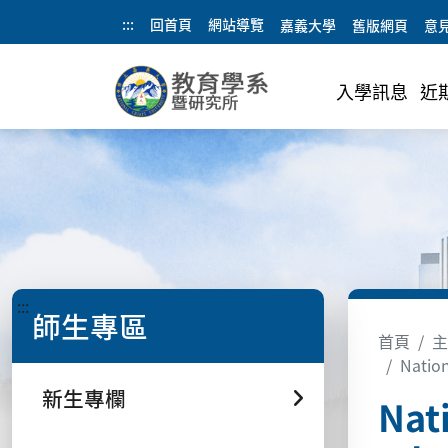
:::
回首頁
網站導覽
嘉義大學
舊版網頁
意
入學訊息
近
:::
師生專區
首頁
主
Nation
新生專欄
Nat