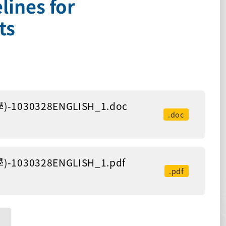
lines for
ts
0328ENGLISH_1.doc
.doc
0328ENGLISH_1.pdf
.pdf