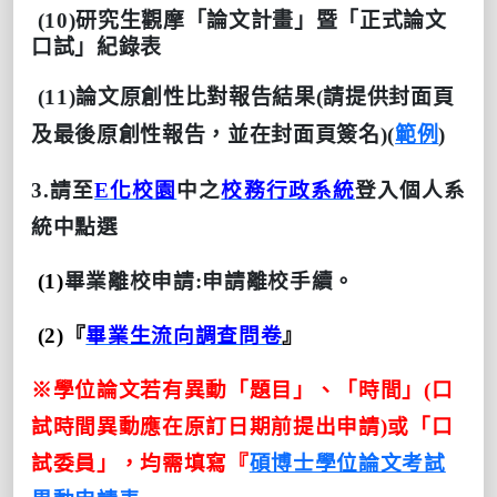
(10)
研究生觀摩「論文計畫」
暨「正式論文
口試」紀錄表
(11)
論文原創性比對報告結果
(請提供封面頁
及最後原創性報告，並在封面頁簽名)(
範例
)
3.
請至
E
化校園
中之
校務行政系統
登入個人系
統中點選
(1)
畢業離校申請
:
申請離校手續。
(2)
『
畢業生流向調查問卷
』
※
學位論文若有異動「題目」、「時間」
(
口
試時間異動應在原訂日期前提出申請
)
或「口
試委員」，均需填寫『
碩博士學位論文考試