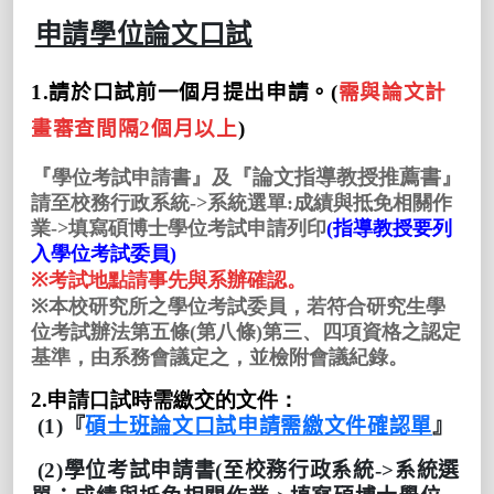
申請學位論文口試
1.
請於口試前一個月提出申請。
(
需與論文計
畫審查間隔2
個月
以上
)
『
』
『
論文指導教授推薦書
』
學位考試申請書
及
請至校務行政系統->系統選單:成績與抵免相關作
業->填寫碩博士學位考試申請列印
(指導教授要列
入學位考試委員)
※
考試地點請事先與系辦確認
。
※
本校研究所之學位考試委員，若符合研究生學
位考試辦法第五條(第八條)第三、四項資格之認定
基準，由系務會議定之，並檢附會議紀錄。
2.
申請口試時需繳交的文件：
(1)
『
碩士班論文口試申請需繳文件確認單
』
(2)學位考試申請書(至校務行政系統->系統選