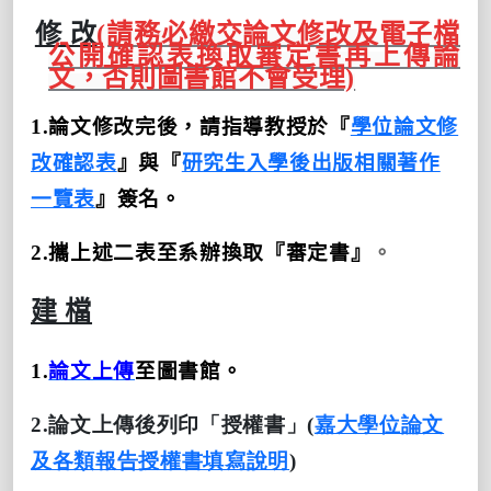
修 改
(請務必繳交論文修改及電子檔
公開確認表換取審定書再上傳論
文，否則圖書館不會受理)
1.
論文修改完後，請指導教授於『
學位論文修
改確認表
』與『
研究生入學後出版相關著作
一覽表
』
簽名。
2.
攜上述二表至系辦換取『審定書』
。
建 檔
1.
論文上傳
至圖書館。
2.論文上傳後列印「授權書」(
嘉大學位論文
及各類報告授權書填寫說明
)