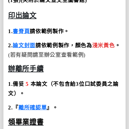
(1
張
)(
夾附於論文並交至圖書館
)
印出論文
1.
書脊頁
請依範例製作。
2.
論文封面
請依範例製作
，顏色為
淺米黃色
。
(若有疑問請至辦公室查看範例)
辦離所手續
1.
備妥
5
本論文（不包含給
3
位口試委員之論
文）。
2.
『
離所確認單
』。
領畢業證書