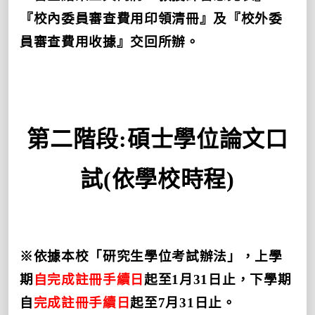
『校內委員審查費用印領清冊』及『校外委
員審查費用收據』交回所辦。
第二階段
:
碩士學位論文口
試
(
依學校時程
)
※依據本校「研究生學位考試辦法」，上學
期
自完成註冊手續日
起至
1
月
31
日止，下學期
自
完成註冊手續日
起至
7
月
31
日止。