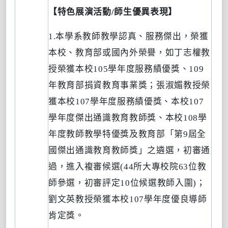
【
特色展演活動
/
師生優異表現
】
1.
本學系教師教學認真、服務傑出，榮獲
本校、教育部或國內外榮譽，如丁志權教
授榮獲本校
105
學年度服務績優獎、
109
年教育部捐資教育事業獎；張淑媚教授榮
獲本校
107
學年度服務績優獎、本校
107
學年度傑出通識教育教師獎、本校
108
學
年度教師教學特優獎及教育部「第
9
屆全
國傑出通識教育教師獎」之遴選，初審通
過，進入複審候選
(44
所大專校院
63
位教
師參選，初審評定
10
位候選教師入圍
)
；
劉文英教授榮獲本校
107
學年度優良導師
肯定獎。