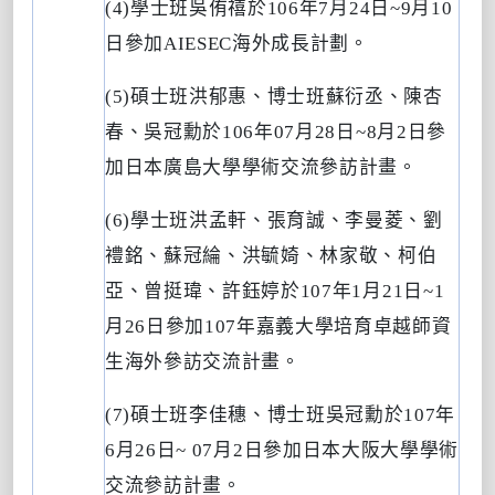
(4)
學士班吳侑禧於
106
年
7
月
24
日
~9
月
10
日參加
AIESEC
海外成長計劃。
(5)
碩士班洪郁惠、博士班蘇衍丞、陳杏
春、吳冠勳於
106
年
07
月
28
日
~8
月
2
日參
加日本廣島大學學術交流參訪計畫。
(6)
學士班洪孟軒、張育誠、李曼菱、劉
禮銘、蘇冠綸、洪毓婍、林家敬、柯伯
亞、曾挺瑋、許鈺婷於
107
年
1
月
21
日
~1
月
26
日參加
107
年嘉義大學培育卓越師資
生海外參訪交流計畫。
(7)
碩士班李佳穗、博士班吳冠勳於
107
年
6
月
26
日
~ 07
月
2
日參加日本大阪大學學術
交流參訪計畫。