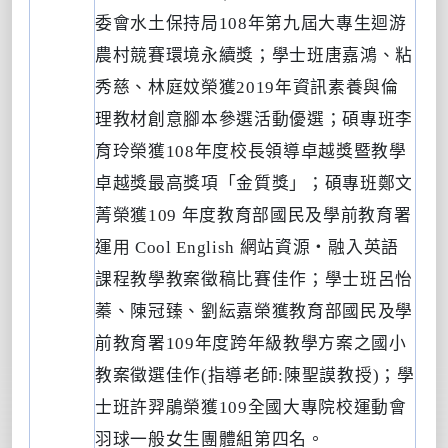
委會水土保持局
108
年第九屆大專生迴游
農村競賽環境永續獎；學士班唐嘉鴻、粘
秀慈、林庭妏榮獲
2019
年資訊素養與倫
理教材創意腳本參選活動優選；碩專班李
育玲榮獲
108
年度校長領導卓越獎暨教學
卓越獎最高獎項「金質獎」；碩專班鄭文
菁榮獲
109
年度教育部國民及學前教育署
運用
Cool English
網站資源
‧
融入英語
課程教學教案徵稿比賽佳作；學士班呂怡
蓁、陳冠臻、劉紜嘉榮獲教育部國民及學
前教育署
109
年度跨年級教學方案之國小
教案徵選佳作
(
指導老師
:
陳聖謨教授
)
；學
士班許羿鵑榮獲
109
全國大專院校運動會
羽球一般女生團體組第四名。