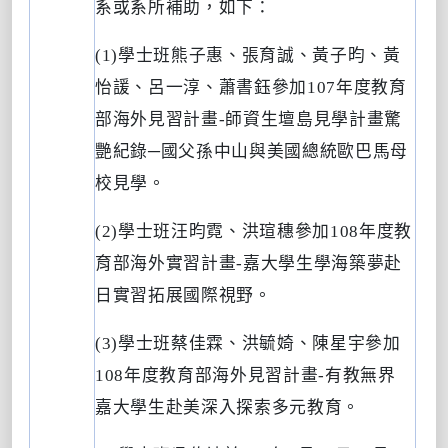
系或系所補助，如下：
(1)
學士班熊子惠、張育誠、黃子昀、黃
怡諼、呂一淳、蕭書鈺參加
107
年度教育
部海外見習計畫
-
師資生壇島見學計畫驚
艷紀錄
─
國父孫中山與美國總統歐巴馬母
校見學。
(2)
學士班汪昀霓、洪瑄穗參加
108
年度教
育部海外實習計畫
-
嘉大學生學海築夢赴
日實習拓展國際視野。
(3)
學士班蔡佳霖、洪毓婍、陳星宇參加
108
年度教育部海外見習計畫
-
有教無界
嘉大學生赴美深入探索多元教育。