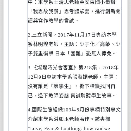
中：本學系王清思老師至安東國小舉辦
「我思故我讚」思考體驗營，進行創新閱
讀與寫作教學的嘗試。
2.
三立新聞，
2017
年
11
月
17
日專訪本學
系林明煌老師，主題：少子化／高齡、少
子雙重衝擊
日本「國難」恐無人倖免。
3.
《燦爛時光會客室》第
218
集，
2018
年
12
月
9
日專訪本學系張淑媚老師，主題：
沒有誰是『壞學生』，撕下標籤找回自
己，退下教師姿態
真誠聆聽學生故事。
4.
國際生態組織
109
年
5
月份專欄特別專文
介紹本學系洪如玉老師著作。該專欄
"Love, Fear & Loathing: how can we