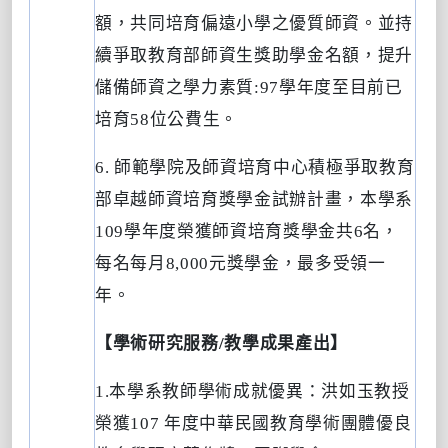
額，共同培育偏遠小學之優質師資。並持
續爭取教育部師資生獎助學金名額，提升
儲備師資之學力素質
:97
學年度至目前已
培育
58
位公費生。
6.
師範學院及師資培育中心積極爭取教育
部卓越師資培育獎學金試辦計畫，本學系
109
學年度榮獲師資培育獎學金共
6
名，
每名每月
8,000
元獎學金，最多受領一
年。
【
學術研究服務
/
教學成果產出
】
1.
本學系教師學術成就優異：洪如玉教授
榮獲
107
年度中華民國教育學術團體優良