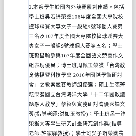
2.
本系學生於國內外競賽屢創佳績。包括
學士班吳若綺榮獲
106
年度全國大專院校
撞球聯賽大專女子一般組
9
號球個人賽第
三名及
107
年度全國大專院校撞球聯賽大
專女子一般組
9
號球個人賽第五名；學士
班賴星翰參與
107
年度全國語文競賽作文
組表現優異；博士班周佩玉榮獲「台灣教
育傳播暨科技學會
2016
年國際學術研討
會」之教案競賽教師組優選；碩士生張菁
耘榮獲國立台灣海洋大學「十二年國教議
題融入教學」學術與實務研討會優秀論文
獎
(
指導老師
:
洪如玉教授
)
；學士班呂一淳
榮獲大專學生研究計畫研究創作獎
(
指導
老師
:
許家驊教授
)
；學士班吳子珩榮獲農