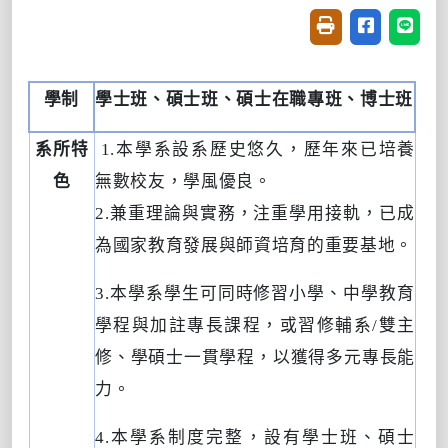
友善列印(開新視窗
分享至臉書(
分享至
學制
學士班、碩士班、碩士在職專班、博士班
系所特
1.
本學系設系歷史悠久，歷年來已培養
色
無數校友，學風優良。
2.
兼重理論與實務，注重學用接軌，已成
為國家教育發展與師資培育的重要基地。
3.
本學系學生可同時修習小學、中學教育
學程與加註專長課程，或習修輔系
/
雙主
修、學碩士一貫學程，以獲得多元專長能
力。
4.
本學系制度完整，設有學士班、碩士