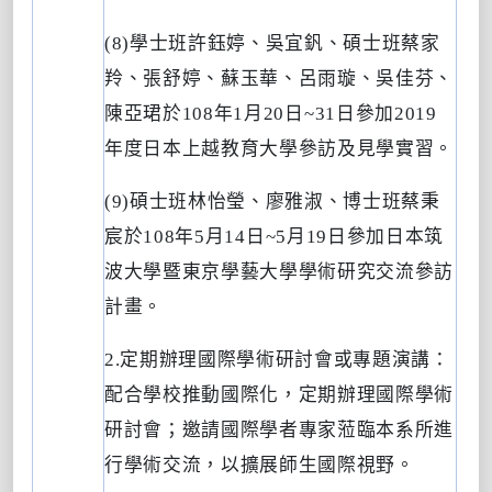
(8)
學士班許鈺婷、吳宜釩、碩士班蔡家
羚、張舒婷、蘇玉華、呂雨璇、吳佳芬、
陳亞珺於
108
年
1
月
20
日
~31
日參加
2019
年度日本上越教育大學參訪及見學實習。
(9)
碩士班林怡瑩、廖雅淑、博士班蔡秉
宸於
108
年
5
月
14
日
~5
月
19
日參加日本筑
波大學暨東京學藝大學學術研究交流參訪
計畫。
2.
定期辦理國際學術研討會或專題演講：
配合學校推動國際化，定期辦理國際學術
研討會；邀請國際學者專家蒞臨本系所進
行學術交流，以擴展師生國際視野。