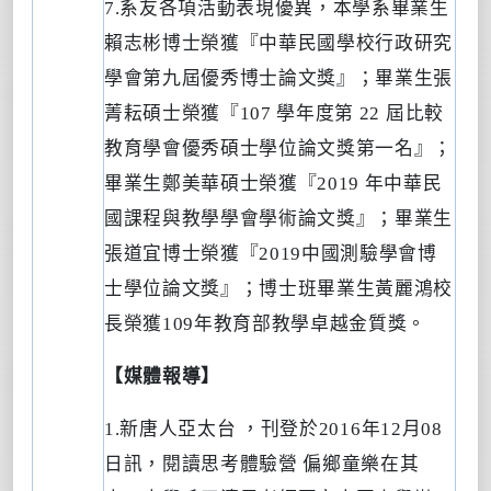
7.
系友各項活動表現優異，本學系畢業生
賴志彬博士榮獲『中華民國學校行政研究
學會第九屆優秀博士論文獎』；畢業生張
菁耘碩士榮獲『
107
學年度第
22
屆比較
教育學會優秀碩士學位論文獎第一名』；
畢業生鄭美華碩士榮獲『
2019
年中華民
國課程與教學學會學術論文獎』；畢業生
張道宜博士榮獲『
2019
中國測驗學會博
士學位論文獎』；博士班畢業生黃麗鴻校
長榮獲
109
年教育部教學卓越金質獎。
【媒體報導】
1.
新唐人亞太台
，刊登於
2016
年
12
月
08
日訊，閱讀思考體驗營
偏鄉童樂在其