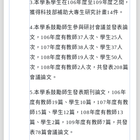
3.
本學系學生在
106
年度至
109
年度之間，
獲得科技部補助大專生研究計畫
14
件。
4.
本學系鼓勵師生參與研討會議並發表論
文，
106
年度有教師
37
人次、學生
25
人
次，
107
年度有教師
38
人次、學生
37
人
次，
108
年度有教師
19
人次、學生
50
人
次，
108
年度有教師
2
人次，共發表
208
篇
會議論文。
5.
本學系鼓勵師生發表期刊論文，
106
年
度有教師
19
篇、學生
10
篇，
107
年度有教
師
15
篇、學生
12
篇，
108
年度有教師
13
篇、學生
2
篇，
109
年度有教師
7
篇，共發
表
78
篇會議論文。