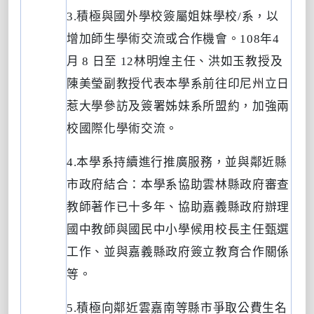
3.
積極與國外學校簽屬姐妹學校
/
系，以
增加師生學術交流或合作機會。
108
年
4
月
8
日至
12
林明煌主任、洪如玉教授及
陳美瑩副教授代表本學系前往印尼州立日
惹大學參訪及簽署姊妹系所盟約，加強兩
校國際化學術交流。
4.
本學系持續進行推廣服務，並與鄰近縣
市政府結合：本學系協助雲林縣政府審查
教師著作已十多年、協助嘉義縣政府辦理
國中教師與國民中小學候用校長主任甄選
工作、並與嘉義縣政府簽立教育合作關係
等。
5.
積極向鄰近雲嘉南等縣市爭取公費生名