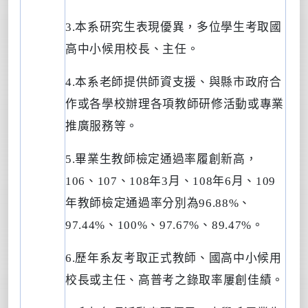
3.
本系研究生表現優異，多位學生考取國
高中小候用校長、主任。
4.
本系老師提供師資支援、與縣市政府合
作或各學校辦理各項教師研修活動或專業
推廣服務等。
5.
畢業生教師檢定通過率履創新高，
106
、
107
、
108
年
3
月、
108
年
6
月、
109
年教師檢定通過率分別為
96.88%
、
97.44%
、
100%
、
97.67%
、
89.47%
。
6.
歷年系友考取正式教師、國高中小候用
校長或主任、高普考之錄取率屢創佳績。