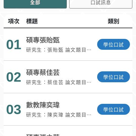
全部
口試訊息
項次
標題
類別
碩專張貽甄
01
學位口試
研究生：張貽甄 論文題目：
實施融入生成式AI的5E探究
教學提升國小三年級學生科
碩專蔡佳芸
學探究能力之研究一以因材
02
學位口試
網自然探究精靈為例 指導教
研究生：蔡佳芸 論文題目：
授：陳均伊副教授 時間：
國小自然教師運用生成式人
115年7月30日(星期四)下午
工智慧於探究教學之觀點與
14時30分 地點：科學館
數教陳奕瑋
實踐之研究 指導教授：陳均
03
I408教室
學位口試
伊副教授 時間：115年7月
研究生：陳奕瑋 論文題目：
30日(星期四)下午13時00分
情境融入數列單元之補救教
地點：科學館I408教室
學研究 指導教授：姚如芬教