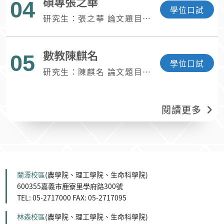
碩專張之華
授 時間：115年7月27日(星
04
學位口試
期一)上午11時00分 地點：
研究生：張之華 論文題目：
科學館110教室
情境融入國小最大公因數和
最小公倍數單元學習扶助之
數教陳麒名
研究 指導教授：姚如芬教授
05
學位口試
時間：115年7月27日(星期
研究生：陳麒名 論文題目：
一)下午14時00分 地點：科
台灣、新加坡與美國國小數
學館110教室
學教科書體積單元之跨國性
比較研究 指導教授：姚如芬
閱讀更多
教授 時間：115年7月27日
(星期一)上午9時30分 地
點：科學館110教室
蘭潭校區
(農學院、理工學院、生命科學院)
600355嘉義市鹿寮里學府路300號
TEL: 05-2717000 FAX: 05-2717095
林森校區
(農學院、理工學院、生命科學院)