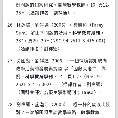
例問題的個案研究。
臺灣數學教師
，
10,
頁
12-
38
。（通訊作者：劉祥通）。
26. 林錫麟、劉祥通（
2006
）。費瑞和（
Farey
Sum
）解比率問題的妙用。
科學教育月刊
，
287
，頁
20- 29
。
(NSC-94-2511-S-415-001)
（通訊作者：劉祥通）。
27. 黃國勳、劉祥通 (2006) 。一個情境認知取向
教學活動的發展與實踐
-
以「因數大老二」為
例。
科學教育學刊
，14，頁1-27（
NSC-91-
2521-S-415-002
）。（通訊作者：劉祥通）
（國科會評定為優良學術期刊；
TSSCI
）
。
28. 劉祥通、施瀚浩（2005）。哪一杯的蜜液比較
甜？－從解題類型談教學策略。
數學教育