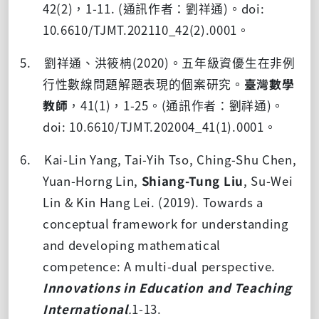
42(2)
，
1-11. (
通訊作者：劉祥通
)
。
doi:
10.6610/TJMT.202110_42(2).0001
。
5. 劉祥通、洪筱柟
(2020)
。五年級資優生在非例
行性數線問題解題表現的個案研究。
臺灣數學
教師
，
41(1)
，
1-25
。
(
通訊作者：劉祥通
)
。
doi: 10.6610/TJMT.202004_41(1).0001
。
6. Kai-Lin Yang, Tai-Yih Tso, Ching-Shu Chen,
Yuan-Horng Lin,
Shiang-Tung Liu
, Su-Wei
Lin & Kin Hang Lei. (2019). Towards a
conceptual framework for understanding
and developing mathematical
competence: A multi-dual perspective.
Innovations in Education and Teaching
International
.
1-13.