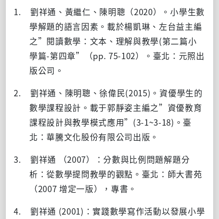
1. 劉祥通、黃繼仁、陳明聰（
2020
）。小學生數
學解題的語言因素。載於楊凱琳、左台益主編
之”閱讀數學：文本、理解與教學
(
第二篇小
學篇
-
第四章”（
pp. 75-102
）。臺北：元照出
版公司。
2. 劉祥通、陳明聰、徐偉民
(2015)
。資優學生的
數學課程設計。載于郭靜姿主編之
”
資優教育
課程設計與教學模式應用
”(3-1~3-18)
。臺
北：華騰文化股份有限公司出版。
3. 劉祥通 （
2007
）：分數與比例問題解題分
析：從數學提問教學的觀點。臺北：師大書苑
（
2007
增定一版），專書。
4. 劉祥通
(2001)
：實踐數學寫作活動以發展小學