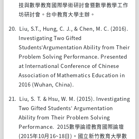
技與數學教育國際學術研討會暨數學教學工作
坊研討會。台中教育大學主辦。
20. Liu, S.T., Hung, C. J., & Chen, M. C. (2016).
Investigating Two Gifted
Students’
Argumentation Ability from Their
Problem Solving Performance. Presented
at International Conference of Chinese
Association of Mathematics Education in
2016 (Wuhan, China).
21. Liu, S. T. & Hsu, W. M. (2015). Investigating
Two Gifted Students’ Argumentation
Ability from Their Problem Solving
Performance. 2015數學論證教育國際論壇
(2015
年
10
月
16~18
日
)
。國立新竹教育大學數