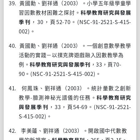
39. 黃國勳、劉祥通（
2003
）。小學五年級學童學
習因數教材困難之探討。
科學教育研究與發展
季刊
，
30
，頁
52-70
。
(NSC-91-2521-S-415-
002)
。
40. 黃國勳、劉祥通（
2003
）。一個創意數學教學
活動的實踐－以撲克牌遊戲融入因數教學為
例。
科學教育研究與發展季刊
，
33
，頁
70-
90
。
(NSC-91-2521-S-415-002)
。
41. 何鳳珠、劉祥通（
2003
）。統計量數之創新
教學
-
臆測神秘光譜儀的任務。
科學教育研究
與發展季刊
，
33
，頁
54-69
。
(NSC-91-2521-
S-415-002)
。
42. 李美蓮、劉祥通（
2003
）。開啟國中代數教
學的新視窗。
科學教育月刊
，
265
，頁
2-15
。