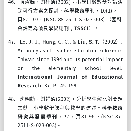
46. 陳淑娟、劉祥通
(2002)
。小學班級數學討論活
動可行方案之探討。
科學教育學刊
，
10(1)
，
頁
87-107
。
(NSC-88-2511-S-023-003)
（國科
會評定為優良學術期刊；
TSSCI
）。
47. Lo, J. J., Hung, C. C., &
Liu, S. T.
（
2002
）
.
An analysis of teacher education reform in
Taiwan since 1994 and its potential impact
on the elementary school level.
International Journal of Educational
Research
, 37, P.145-159.
48. 沈明勳、劉祥通
(2002)
。分析學生解比例問題
文獻
—
小學數學課程與教學的建議。
科學教育
研究與發展季刊
，
27
，頁
81-96
。
(NSC-87-
2511-S-023-003)
。