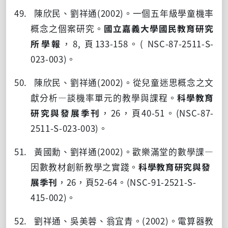
49. 陳欣民、劉祥通
(2002)
。一個五年級學童機率
概念之個案研究。
國立嘉義大學國民教育研究
所學報
，
8,
頁
133-158
。
( NSC-87-2511-S-
023-003)
。
50. 陳欣民、劉祥通
(2002)
。從兒童迷思概念之文
獻分析
—
談機率單元的教學與課程。
科學教育
研究與發展季刊
，
26
，頁
40-51
。
(NSC-87-
2511-S-023-003)
。
51. 黃國勳、劉祥通
(2002)
。歡樂滿堂的數學課
—
因數教材創新教學之實踐。
科學教育研究與發
展季刊
，
26
，頁
52-64
。
(NSC-91-2521-S-
415-002)
。
52. 劉祥通、吳美蓉、翁宜青。
(2002)
。電算器教