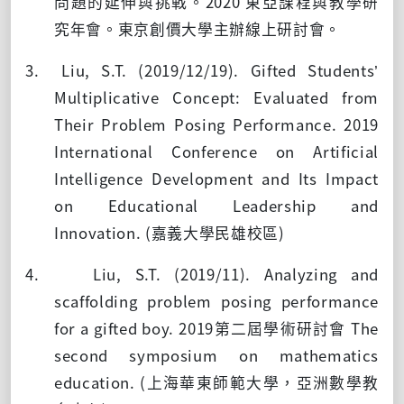
問題的延伸與挑戰。
2020
東亞課程與教學研
究年會。東京創價大學主辦線上研討會。
3. Liu, S.T. (2019/12/19). Gifted Students’
Multiplicative Concept: Evaluated from
Their Problem Posing Performance. 2019
International Conference on Artificial
Intelligence Development and Its Impact
on Educational Leadership and
Innovation. (嘉義大學民雄校區
)
4. Liu, S.T. (2019/11). Analyzing and
scaffolding problem posing performance
for a gifted boy. 2019第二屆學術研討會
The
second symposium on mathematics
education. (
上海華東師範大學，亞洲數學教