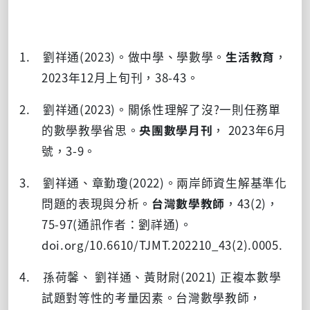
1. 劉祥通
(2023)
。做中學、學數學。
生活教育
，
2023
年
12
月上旬刊，
38-43
。
2. 劉祥通
(2023)
。關係性理解了沒
?
一則任務單
的數學教學省思。
央團數學月刊
，
2023
年
6
月
號，
3-9
。
3. 劉祥通、章勤瓊
(2022)
。兩岸師資生解基準化
問題的表現與分析。
台灣數學教師
，
43(2)
，
75-97(
通訊作者：劉祥通
)
。
doi.org/10.6610/TJMT.202210_43(2).0005.
4. 孫荷馨、 劉祥通、黃財尉
(2021)
正複本數學
試題對等性的考量因素。台灣數學教師，