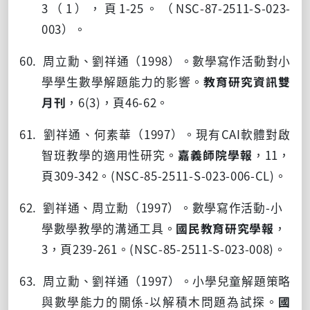
3
（
1
），頁
1-25
。（
NSC-87-2511-S-023-
003
）。
60. 周立勳、劉祥通（
1998
）。數學寫作活動對小
學學生數學解題能力的影響。
教育研究資訊雙
月刊
，
6(3)
，頁
46-62
。
61. 劉祥通、何素華（
1997
）。現有
CAI
軟體對啟
智班教學的適用性研究。
嘉義師院學報
，
11
，
頁
309-342
。
(NSC-85-2511-S-023-006-CL)
。
62. 劉祥通、周立勳（
1997
）。數學寫作活動
-
小
學數學教學的溝通工具。
國民教育研究學報
，
3
，頁
239-261
。
(NSC-85-2511-S-023-008)
。
63. 周立勳、劉祥通（
1997
）。小學兒童解題策略
與數學能力的關係
-
以解積木問題為試探。
國