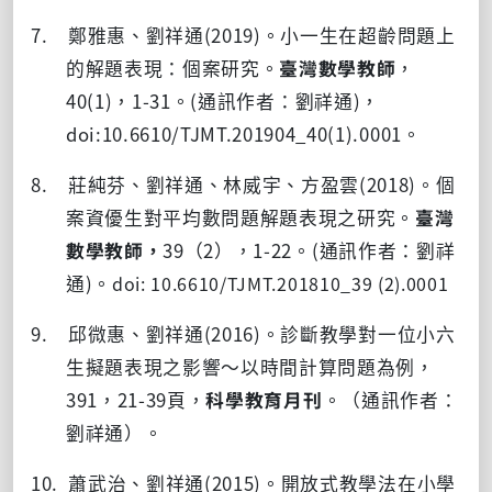
7. 鄭雅惠、劉祥通
(2019)
。小一生在超齡問題上
的解題表現：個案研究。
臺灣數學教師
，
40(1)
，
1-31
。
(
通訊作者：劉祥通
)
，
doi:10.6610/TJMT.201904_40(1).0001
。
8. 莊純芬、劉祥通、林威宇、方盈雲
(2018)
。個
案資優生對平均數問題解題表現之研究。
臺灣
數學教師，
39
（
2
），
1-22
。
(
通訊作者：劉祥
通
)
。
doi: 10.6610/TJMT.201810_39 (2).0001
9. 邱微惠、劉祥通
(2016)
。診斷教學對一位小六
生擬題表現之影響〜以時間計算問題為例，
391
，
21-39
頁，
科學教育月刊
。（通訊作者：
劉祥通）。
10. 蕭武治、劉祥通
(2015)
。開放式教學法在小學