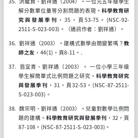
35. 洪繼賢、劉祥通（
2004
）。一位元五年級學生
解分數單位量等分割問題的表現。
科學教育研
究與發展季刊
，
35
，頁
53-75
。
(NSC-92-
2511-S-023-003)
。（通訊作者：劉祥通）。
36. 劉祥通（
2003
）。建構式數學由簡變繁嗎？
教
師之友
，
44(1)
，頁
8-11
。
.
37. 翁宜青、劉祥通（
2003
）。 一位小學三年級
學生解簡單式比例問題之研究。
科學教育研究
與發展季刊
，
31
，頁
32-53
。
(NSC-87-2511-
S-023-003)
。
38. 魏宗明、劉祥通（
2003
）。兒童對數學比例問
題的建構。
科學教育研究與發展季刊
，
32
，頁
87-108
。
(NSC-87-2511-S-023-003)
。