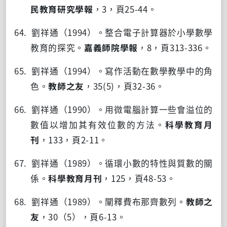
民教育研究學報
，
3
，頁
25-44
。
64. 劉祥通（
1994
）。整合電子計算器於小學數學
教育的探究。
嘉義師院學報
，
8
，頁
313-336
。
65. 劉祥通（
1994
）。寫作活動在數學教學中的角
色。
教師之友
，
35(5)
，頁
32-36
。
66. 劉祥通（
1990
）。用微電腦計算一些會溢位的
數值以增加其有效位數的方法。
科學教育月
刊
，
133
，頁
2-11
。
67. 劉祥通（
1989
）。循環小數的特性與質數的關
係。
科學教育月刊
，
125
，頁
48-53
。
68. 劉祥通（
1989
）。闡釋費布那齊數列。
教師之
友
，
30
（
5
），頁
6-13
。