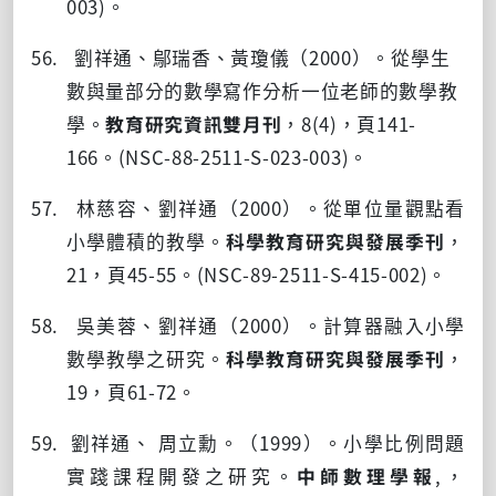
003)
。
56. 劉祥通、鄔瑞香、黃瓊儀（
2000
）。從學生
數與量部分的數學寫作分析一位老師的數學教
學。
教育研究資訊雙月刊
，
8(4)
，頁
141-
166
。
(NSC-88-2511-S-023-003)
。
57. 林慈容、劉祥通（
2000
）。從單位量觀點看
小學體積的教學。
科學教育研究與發展季刊
，
21
，頁
45-55
。
(NSC-89-2511-S-415-002)
。
58. 吳美蓉、劉祥通（
2000
）。計算器融入小學
數學教學之研究。
科學教育研究與發展季刊
，
19
，頁
61-72
。
59. 劉祥通、 周立勳。（
1999
）。小學比例問題
實踐課程開發之研究。
中師數理學報
,
，