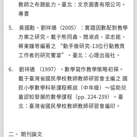
教師之布題能力。臺北：文京圖書有限公司。
專書
5. 黃國勳、劉祥通（
2005
）：實踐因數配對教學
方案之研究。載于熊同鑫、簡淑貞、梁忠銘、
蔡東鐘等編著之
“
動手做研究
-13
位行動教育
工作者的研究饗宴
”
。臺北：心理出版社。
6. 劉祥通 （
1997
）。數學寫作教學策略初探。
載于臺灣省國民學校教師教師研習會主編之 國
民小學數學科新課程概說（中年級）～協助兒
童認知發展的數學課程（
pp. 224-239
）。臺
北：臺灣省國民學校教師教師研習會編印。
二、 期刊論文