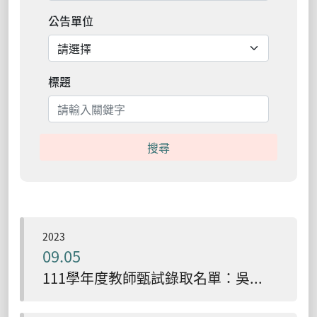
公告單位
標題
搜尋
2023
09.05
111學年度教師甄試錄取名單：吳竣淵/嘉義縣梅山鄉太平國小、張書瑋/嘉義縣竹崎鄉中興國小、林靖芳/桃園縣桃園區 東門國小、凌珮瑜/高雄市新興區信義國小、范雅婷/新北市樹林區桃子腳國中小、王瑞宇/ 新北市樹林區彭福國小、劉華階/新北市新莊區興化國小、徐琨淋/嘉義市小雅國小、童皆諭/桃園縣平鎮區新勢國小、呂定儒/台東縣池上鄉萬安國小(含振興分校)、徐亦礽/新北市國小、黃奕姉/高雄市大樹區水寮國小/新北市新莊區民安國小