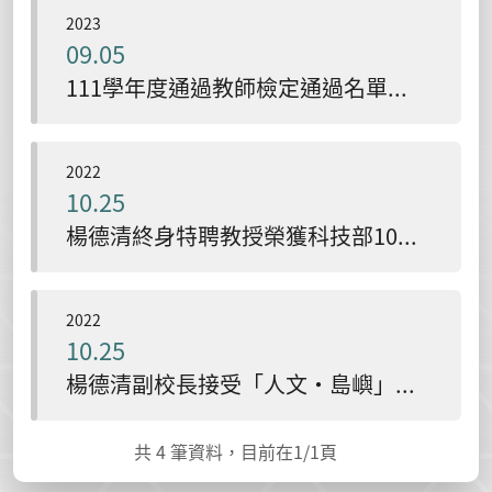
2023
09.05
111學年度通過教師檢定通過名單：小教：江旻潔(碩專班) / 中教：林威志、楊宗宜、蕭毓頻(以上碩士班)、蘇源翔(碩專班)
2022
10.25
楊德清終身特聘教授榮獲科技部104年度及108年度傑出研究獎
2022
10.25
楊德清副校長接受「人文‧島嶼」專訪-談臺灣中小學數學課本發生了什麼事？
共
4
筆資料，目前在
1
/1頁