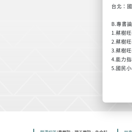
台北：
B.專書
1.蔡樹
2.蔡樹旺
3.蔡樹旺
4.能力
5.國民
:::