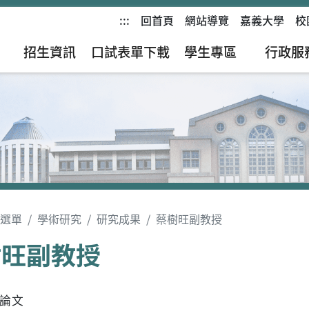
:::
回首頁
網站導覽
嘉義大學
校
招生資訊
口試表單下載
學生專區
行政服
選單
學術研究
研究成果
蔡樹旺副教授
樹旺副教授
會論文