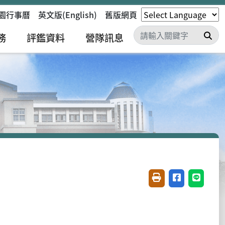
園行事曆
英文版(English)
舊版網頁
搜
務
評鑑資料
營隊訊息
友善列印(開新視窗)
分享至臉書(開
分享至 L