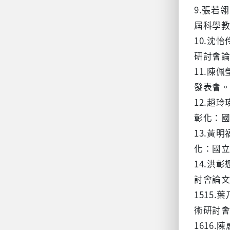
9.張若
屆科學
10.沈
研討會
11.陳
發表會
12.趙
彰化：
13.黃
化：國
14.洪
討會論
1515
術研討
1616