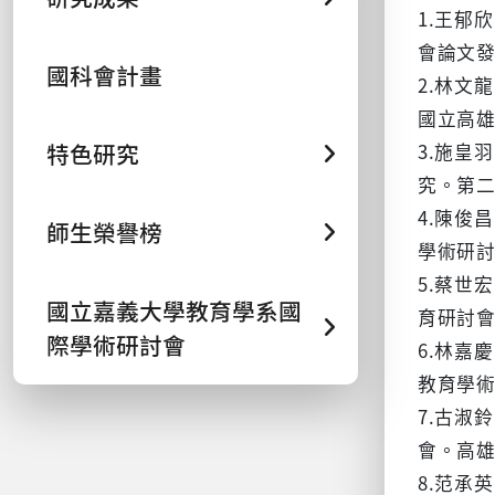
1.王郁
會論文
國科會計畫
2.林文
國立高
特色研究
3.施皇
究。第
4.陳俊
師生榮譽榜
學術研
5.蔡世
國立嘉義大學教育學系國
育研討
際學術研討會
6.林嘉
教育學
7.古淑
會。高
8.范承