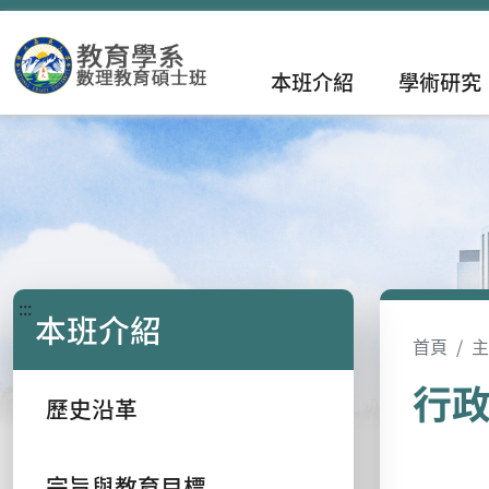
本班介紹
學術研究
:::
本班介紹
首頁
主
行
歷史沿革
宗旨與教育目標