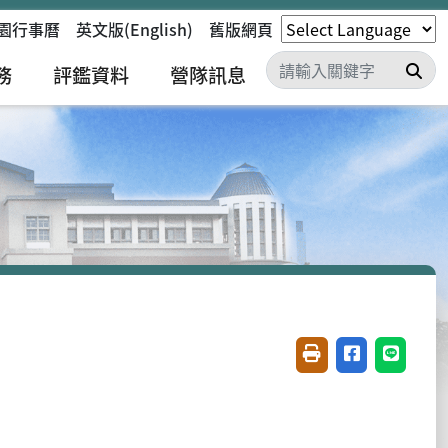
園行事曆
英文版(English)
舊版網頁
搜
務
評鑑資料
營隊訊息
友善列印(開新視窗)
分享至臉書(開
分享至 L