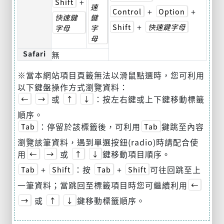
+
Shift
速
+
+
Control
Option
快速鍵
鍵
+
Shift
快速鍵字母
字母
字
母
Safari
無
※當本網站項目頁籤無法以滑鼠點選時，您可利用
以下鍵盤操作方式瀏覽資料：
或
：按左右鍵或上下鍵移動標籤
←
→
↑
↓
順序。
：停留於該標籤後，可利用
鍵跳至內容
Tab
Tab
瀏覽該筆資料，遇到單選按鈕(radio)時請配合使
用
或
鍵移動項目順序。
←
→
↑
↓
+
：按
+
可往回跳至上
Tab
Shift
Tab
Shift
一筆資料；當跳回至標籤項目時您可繼續利用
←
或
鍵移動標籤順序。
→
↑
↓