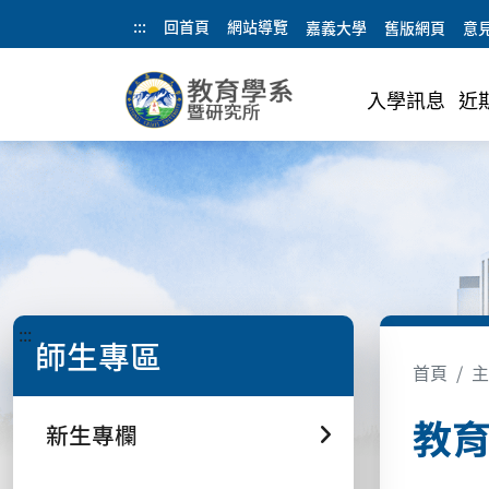
:::
回首頁
網站導覽
嘉義大學
舊版網頁
意
入學訊息
近
:::
師生專區
首頁
主
教
新生專欄