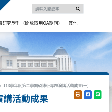
搜尋
育研究學刊（開放取用OA期刊）
其他
113學年度第二學期碩博班專題演講活動成果(一)
演講活動成果
友善列印(開新視窗)
分享至臉書(開
分享至 L