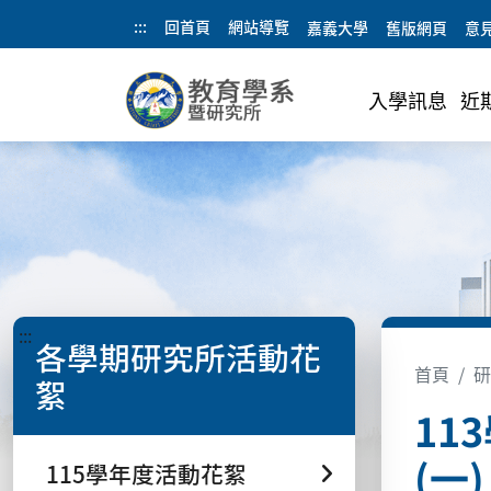
:::
回首頁
網站導覽
嘉義大學
舊版網頁
意
入學訊息
近
:::
各學期研究所活動花
首頁
研
絮
11
(一)
115學年度活動花絮