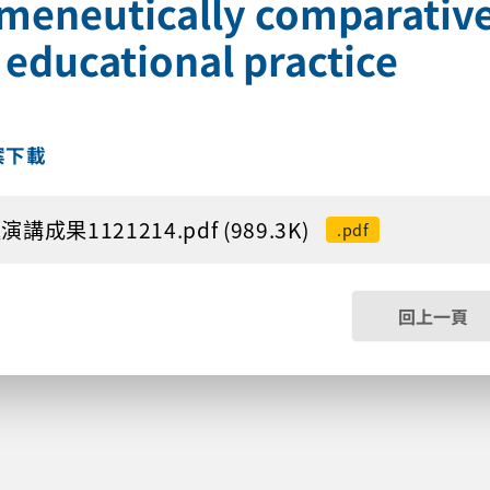
meneutically comparativ
 educational practice
案下載
講成果1121214.pdf (989.3K)
.pdf
回上一頁