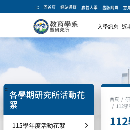
:::
回首頁
網站導覽
嘉義大學
舊版網頁
意
入學訊息
近
:::
各學期研究所活動花
首頁
研
絮
112學年
11
115學年度活動花絮