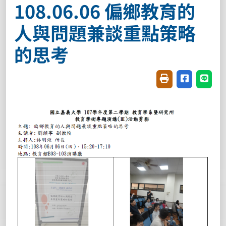
108.06.06 偏鄉教育的
人與問題兼談重點策略
的思考
友善列印(開新視窗
分享至臉書(
分享至