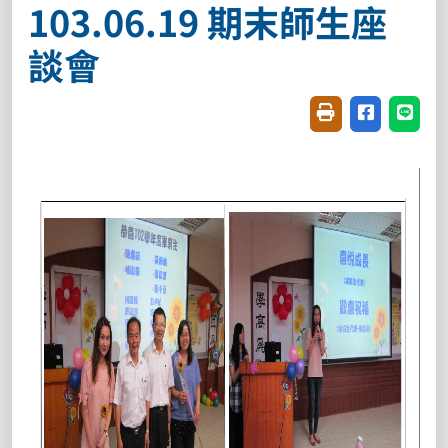
103.06.19 期末師生座
談會
友善列印(開新視窗
分享至臉書(
分享至