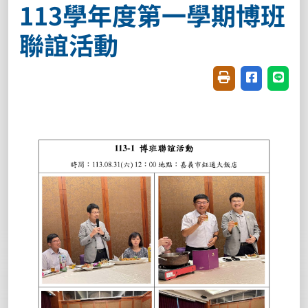
113學年度第一學期博班
聯誼活動
友善列印(開新視窗
分享至臉書(
分享至