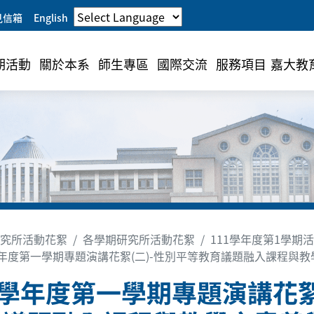
見信箱
English
期活動
關於本系
師生專區
國際交流
服務項目
嘉大教
究所活動花絮
各學期研究所活動花絮
111學年度第1學期
學年度第一學期專題演講花絮(二)-性別平等教育議題融入課程與
1學年度第一學期專題演講花絮