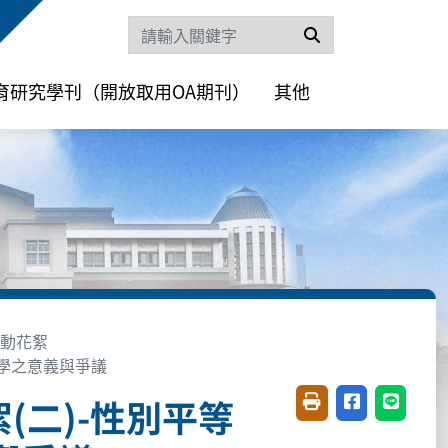
搜尋
育研究學刊（開放取用OA期刊）
其他
活動花絮
教學之意義與爭議
(二)-性別平等
友善列印(開新視窗)
分享至臉書(開
分享至 L