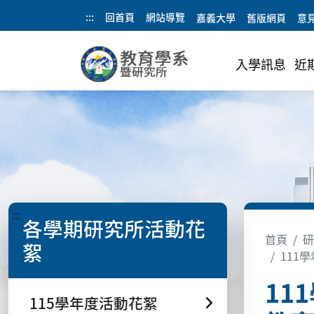
:::
回首頁
網站導覽
嘉義大學
舊版網頁
意
入學訊息
近
:::
各學期研究所活動花
首頁
研
絮
111
11
115學年度活動花絮