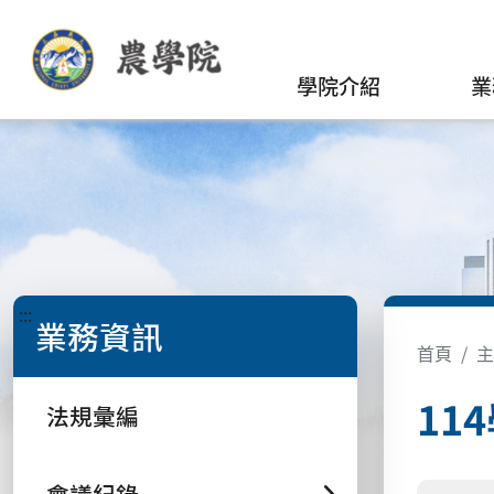
學院介紹
業
:::
業務資訊
首頁
主
11
法規彙編