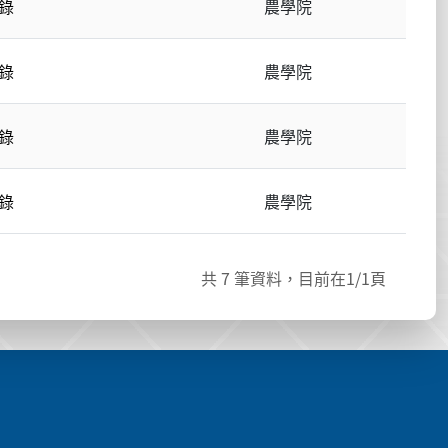
錄
農學院
錄
農學院
錄
農學院
錄
農學院
共
7
筆資料，目前在
1
/1頁