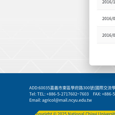
2016/
2016/
2016/
:::
ADD
:60035嘉義市東區學府路300號(國際交流
Tel: TEL: +886-5-2717602~7603 FAX: +886-
Email: agricol@mail.ncyu.edu.tw
Copyright © 2025 National Chiayi Universi