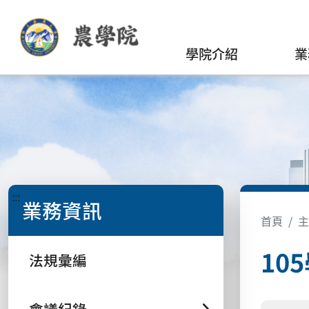
學院介紹
業
:::
業務資訊
首頁
主
10
法規彙編