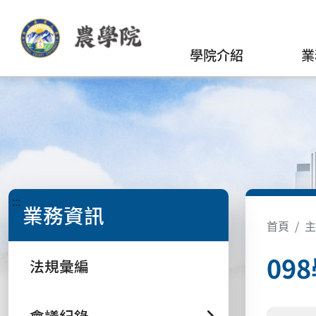
學院介紹
業
:::
業務資訊
首頁
主
09
法規彙編