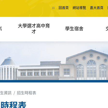
:::
回首頁
網站導覽
嘉大首頁
大學選才高中育
片
學生宿舍
才
生資訊
招生時程表
生時程表