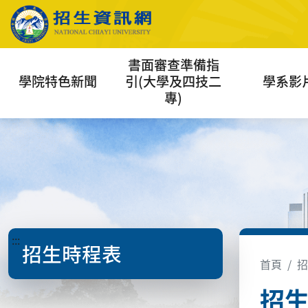
書面審查準備指
學院特色新聞
引(大學及四技二
學系影
專)
:::
招生時程表
首頁
招
招