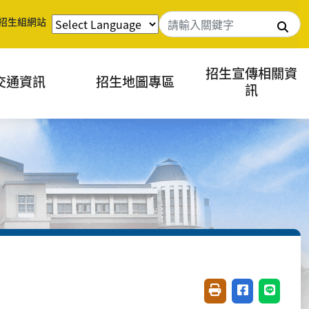
招生組網站
搜
招生宣傳相關資
交通資訊
招生地圖專區
訊
友善列印(開新視窗)
分享至臉書(開
分享至 L