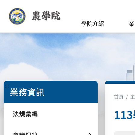
學院介紹
業
:::
業務資訊
首頁
主
11
法規彙編