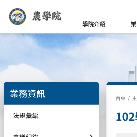
學院介紹
業
:::
業務資訊
首頁
主
10
法規彙編