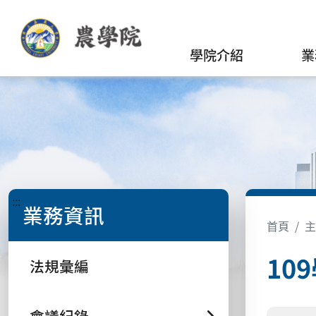
學院介紹
業
:::
業務資訊
首頁
主
10
法規彙編