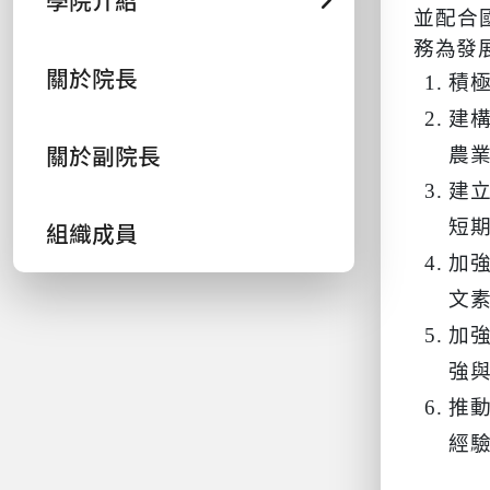
學院介紹
並配合
務為發
關於院長
積
建
關於副院長
農
建
短
組織成員
加
文
加
強
推
經