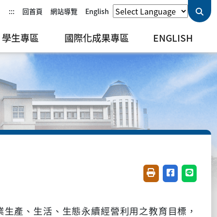
:::
回首頁
網站導覽
English
學生專區
國際化成果專區
ENGLISH
友善列印(開新視窗)
分享至臉書(開
分享至 L
業生產、生活、生態永續經營利用之教育目標，