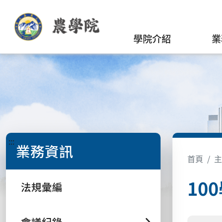
學院介紹
業
:::
業務資訊
首頁
主
10
法規彙編