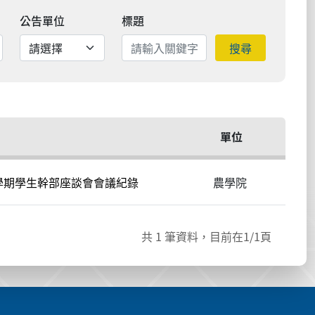
公告單位
標題
搜尋
單位
2學期學生幹部座談會會議紀錄
農學院
共
1
筆資料，目前在
1
/1頁