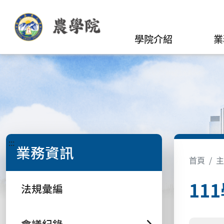
學院介紹
業
:::
業務資訊
首頁
主
11
法規彙編