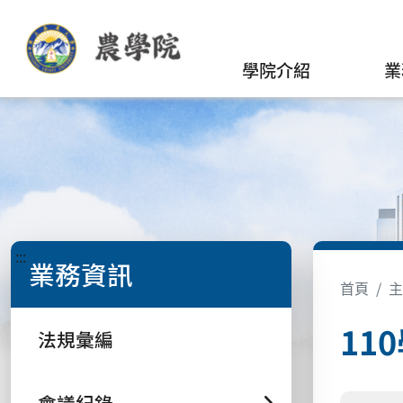
學院介紹
業
:::
業務資訊
首頁
主
11
法規彙編