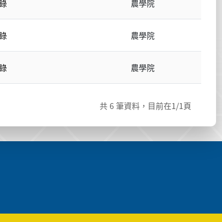
錄
農學院
錄
農學院
錄
農學院
共
6
筆資料，目前在
1
/1頁