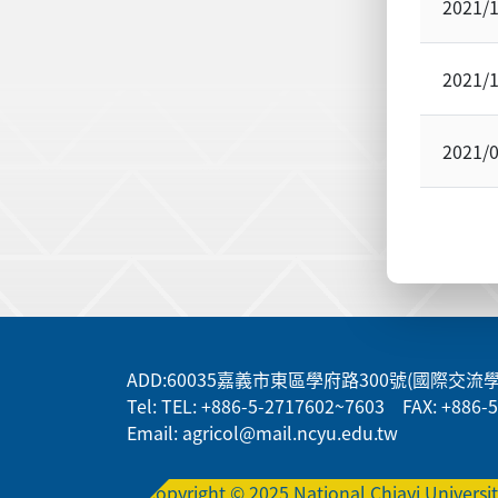
2021/
2021/
2021/
:::
ADD
:60035嘉義市東區學府路300號(國際交流
Tel: TEL: +886-5-2717602~7603 FAX: +886-
Email: agricol@mail.ncyu.edu.tw
Copyright © 2025 National Chiayi Universi