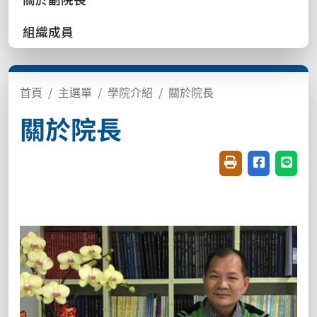
組織成員
首頁
主選單
學院介紹
關於院長
關於院長
友善列印(開新視窗
分享至臉書(
分享至