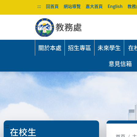
:::
回首頁
網站導覽
嘉大首頁
English
教務
關於本處
招生專區
未來學生
在
意見信箱
:::
在校生
首頁
主