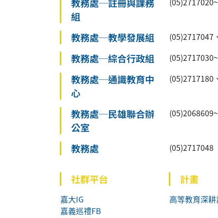
教務處─註冊與課務
(05)27170
組
教務處─教學發展組
(05)2717047
教務處─綜合行政組
(05)2717030
教務處─通識教育中
(05)2717180
心
教務處─民雄聯合辦
(05)2068609
公室
教務處
(05)2717048
社群平台
計畫
嘉大IG
高等教育深耕
嘉義巡禮FB