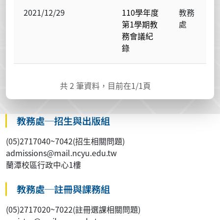
2021/12/29
110學年度
教務
第1學期教
處
務會議紀
錄
共
2
筆資料，目前在
1
/1頁
教務處─招生與出版組
(05)2717040~7042(招生相關問題)
admissions@mail.ncyu.edu.tw
蘭潭校區行政中心1樓
教務處─註冊與課務組
(05)2717020~7022(註冊選課相關問題)