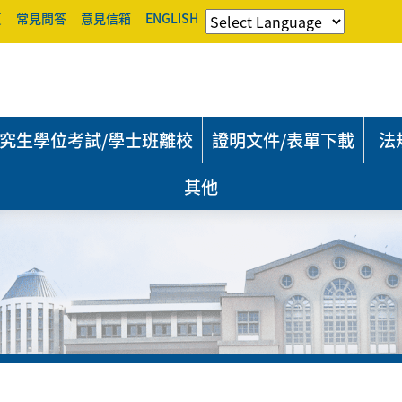
頁
常見問答
意見信箱
ENGLISH
究生學位考試/學士班離校
證明文件/表單下載
法
其他