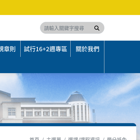
搜尋
規章則
試行16+2週專區
關於我們
首頁
主選單
選課/課程資訊
學分抵免