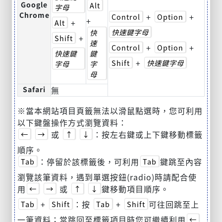
Google
Alt
字母
Chrome
+
+
Control
Option
+
+
Alt
快速鍵字母
快
+
Shift
速
+
+
Control
Option
快速鍵
鍵
+
Shift
快速鍵字母
字母
字
母
Safari
無
※當本網站項目頁籤無法以滑鼠點選時，您可利用
以下鍵盤操作方式瀏覽資料：
或
：按左右鍵或上下鍵移動標籤
←
→
↑
↓
順序。
：停留於該標籤後，可利用
鍵跳至內容
Tab
Tab
瀏覽該筆資料，遇到單選按鈕(radio)時請配合使
用
或
鍵移動項目順序。
←
→
↑
↓
+
：按
+
可往回跳至上
Tab
Shift
Tab
Shift
一筆資料；當跳回至標籤項目時您可繼續利用
←