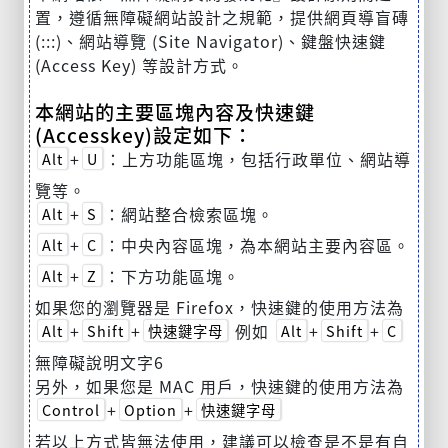
置，遵循無障礙網站設計之規範，提供網頁導盲磚
(:::)、網站導覽 (Site Navigator)、鍵盤快速鍵
(Access Key) 等設計方式。
本網站的主要區塊內容及快速鍵
(Accesskey)設定如下：
+
：上方功能區塊，包括行政單位、網站導
Alt
U
覽等。
+
：網站整合檢索區塊。
Alt
S
+
：中央內容區塊，為本網站主要內容區。
Alt
C
+
：下方功能區塊。
Alt
Z
如果您的瀏覽器是 Firefox，快速鍵的使用方法為
+
+
例如
+
+
Alt
Shift
快速鍵字母
Alt
Shift
C
無障礙說明文字6
另外，如果您是 MAC 用戶，快速鍵的使用方法為
+
+
Control
Option
快速鍵字母
若以上方式皆無法使用，建議可以檢查是不是有自