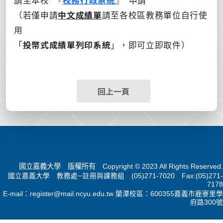
（若僅申請
中文成績單
請至各校區教務單位自行使
用
「
投幣式成績單列印系統
」，即可立即取件）
回上一頁
國立嘉義大學 版權所有 Copyright © 2023 All Rights Reserved.
國立嘉義大學 教務處─註冊與課務組 (05)271-7020 Fax:(05)271-
7178
E-mail：
register@mail.ncyu.edu.tw
蘭潭校區：600355嘉義市鹿寮里學
府路300號