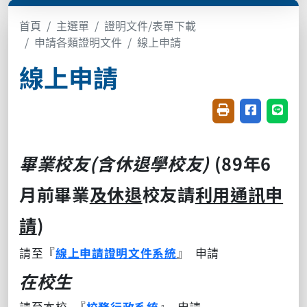
首頁
主選單
證明文件/表單下載
申請各類證明文件
線上申請
線上申請
友善列印(開新視窗
分享至臉書(
分享至
畢業校友(含休退學校友)
(89年6
月前畢業
及休退
校友請
利用通訊申
請
)
請至『
線上
申請證明文件
系統
』 申請
在校生
請至本校 『
校務行政系統
』 申請