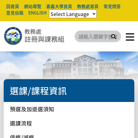
回首頁
網站導覽
嘉義大學首頁
教務處首頁
常見問答
意見信箱
ENGLISH
搜尋
選課/課程資訊
預選及加退選須知
選課流程
停修/減修