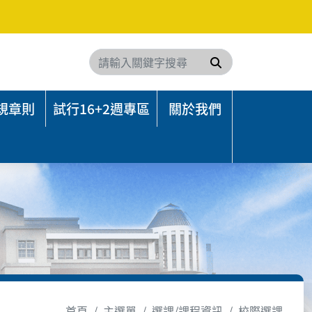
搜尋
規章則
試行16+2週專區
關於我們
首頁
主選單
選課/課程資訊
校際選課