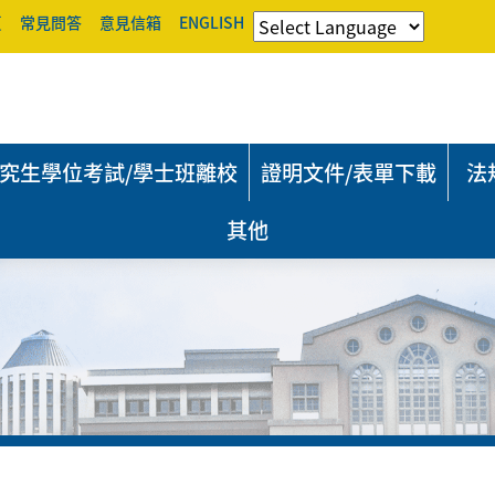
頁
常見問答
意見信箱
ENGLISH
究生學位考試/學士班離校
證明文件/表單下載
法
其他