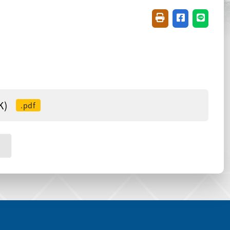
友善列印(開新視窗)
分享至臉書(開
分享至 L
K)
.pdf