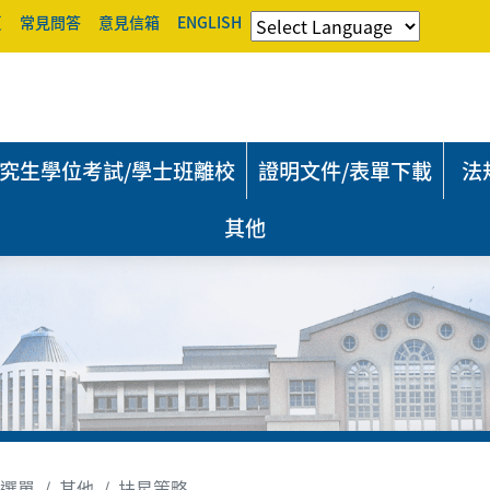
頁
常見問答
意見信箱
ENGLISH
究生學位考試/學士班離校
證明文件/表單下載
法
其他
選單
其他
扶星策略