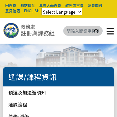
回首頁
網站導覽
嘉義大學首頁
教務處首頁
常見問答
意見信箱
ENGLISH
搜尋
選課/課程資訊
預選及加退選須知
選課流程
停修/減修