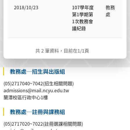
2018/10/23
107學年度
教務
第1學期第
處
1次教務會
議紀錄
共
2
筆資料，目前在
1
/1頁
教務處─招生與出版組
(05)2717040~7042(招生相關問題)
admissions@mail.ncyu.edu.tw
蘭潭校區行政中心1樓
教務處─註冊與課務組
(05)2717020~7022(註冊選課相關問題)