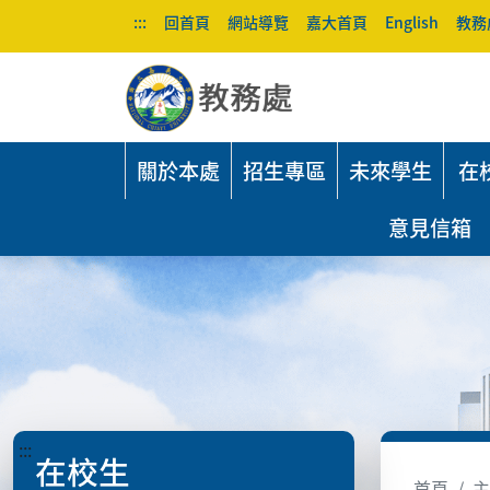
:::
回首頁
網站導覽
嘉大首頁
English
教務
關於本處
招生專區
未來學生
在
意見信箱
:::
在校生
首頁
主