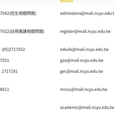
email
40~7042(招生相關問題)
admissions@mail.ncyu.edu.
20~7022(註冊選課相關問題)
register@mail.ncyu.edu.tw
、(05)2717032
edude@mail.ncyu.edu.tw
~7031
gaa@mail.ncyu.edu.tw
、2717181
gec@mail.ncyu.edu.tw
~8611
mcou@mail.ncyu.edu.tw
academic@mail.ncyu.edu.t