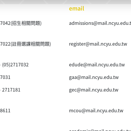
email
40~7042(招生相關問題)
admissions@mail.ncyu.edu.
20~7022(註冊選課相關問題)
register@mail.ncyu.edu.tw
、(05)2717032
edude@mail.ncyu.edu.tw
~7031
gaa@mail.ncyu.edu.tw
、2717181
gec@mail.ncyu.edu.tw
~8611
mcou@mail.ncyu.edu.tw
academic@mail.ncyu.edu.t