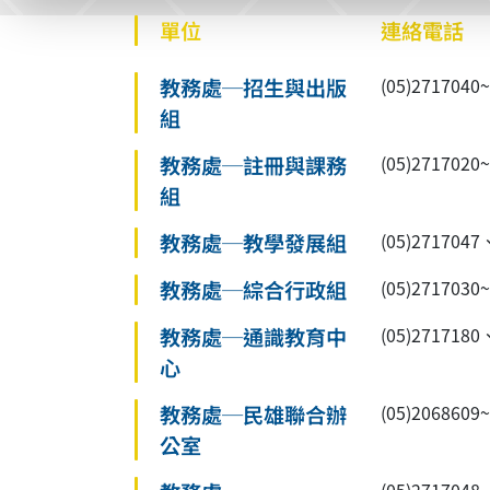
單位
連絡電話
教務處─招生與出版
(05)27170
組
教務處─註冊與課務
(05)27170
組
教務處─教學發展組
(05)2717047
教務處─綜合行政組
(05)2717030
教務處─通識教育中
(05)2717180
心
教務處─民雄聯合辦
(05)2068609
公室
(05)2717048