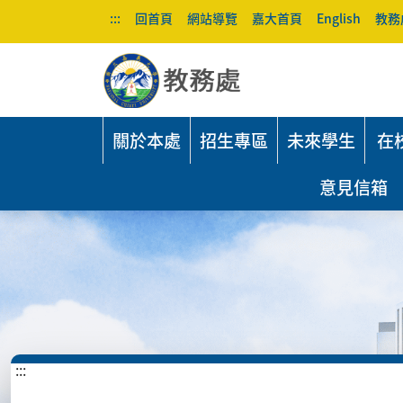
:::
回首頁
網站導覽
嘉大首頁
English
教務
關於本處
招生專區
未來學生
在
意見信箱
:::