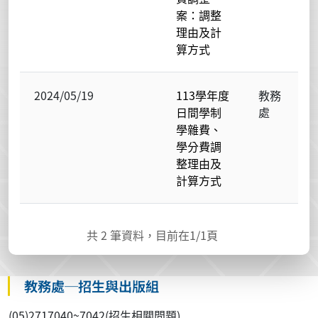
案：調整
理由及計
算方式
2024/05/19
113學年度
教務
日間學制
處
學雜費、
學分費調
整理由及
計算方式
共
2
筆資料，目前在
1
/1頁
教務處─招生與出版組
(05)2717040~7042(招生相關問題)