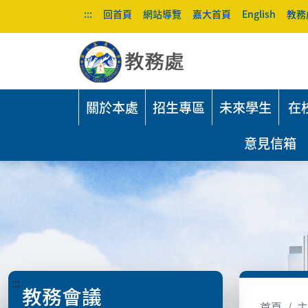
:::
回首頁
網站導覽
嘉大首頁
English
教務
關於本處
招生專區
未來學生
在
意見信箱
:::
教務會議
首頁
主