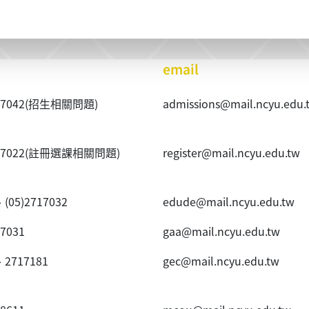
email
40~7042(招生相關問題)
admissions@mail.ncyu.edu.
20~7022(註冊選課相關問題)
register@mail.ncyu.edu.tw
、(05)2717032
edude@mail.ncyu.edu.tw
~7031
gaa@mail.ncyu.edu.tw
、2717181
gec@mail.ncyu.edu.tw