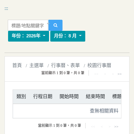
移到主要內容
國立嘉義大學校園行事曆
:::
標題/地點關鍵字
搜尋
年份：
2026年
月份：
8 月
首頁
主選單
行事曆、表單
校園行事曆
當前顯示 1 到 0 筆，共 0 筆
<<
<
>
>>
類別
行程日期
開始時間
結束時間
標題
地
查無相關資料
當前顯示 1 到 0 筆，共 0 筆
<<
<
>
>>