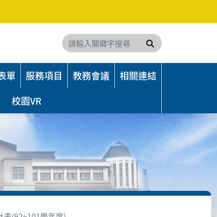
搜尋
表單
服務項目
教務會議
相關連結
校園VR
(92~101學年度)