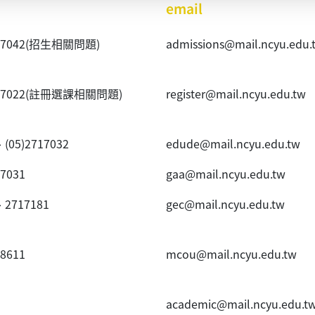
email
40~7042(招生相關問題)
admissions@mail.ncyu.edu.
20~7022(註冊選課相關問題)
register@mail.ncyu.edu.tw
、(05)2717032
edude@mail.ncyu.edu.tw
~7031
gaa@mail.ncyu.edu.tw
、2717181
gec@mail.ncyu.edu.tw
~8611
mcou@mail.ncyu.edu.tw
academic@mail.ncyu.edu.t