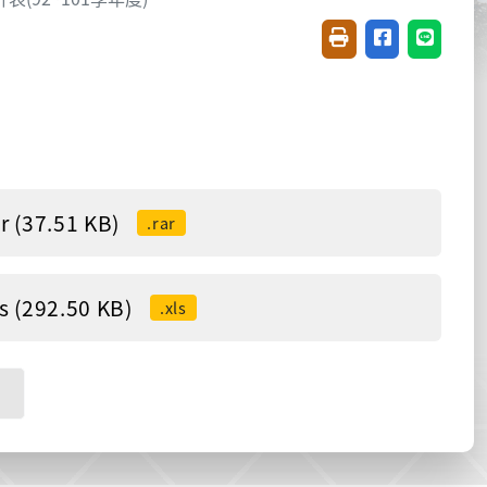
友善列印(開新視窗)
分享至臉書(開
分享至 L
(37.51 KB)
.rar
(292.50 KB)
.xls