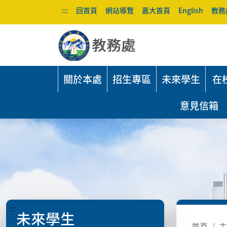
:::
回首頁
網站導覽
嘉大首頁
English
教務
關於本處
招生專區
未來學生
在
意見信箱
:::
未來學生
首頁
主