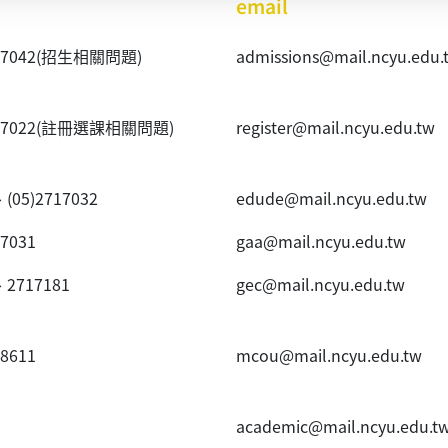
email
40~7042(招生相關問題)
admissions@mail.ncyu.edu.
20~7022(註冊選課相關問題)
register@mail.ncyu.edu.tw
、(05)2717032
edude@mail.ncyu.edu.tw
~7031
gaa@mail.ncyu.edu.tw
、2717181
gec@mail.ncyu.edu.tw
~8611
mcou@mail.ncyu.edu.tw
academic@mail.ncyu.edu.t