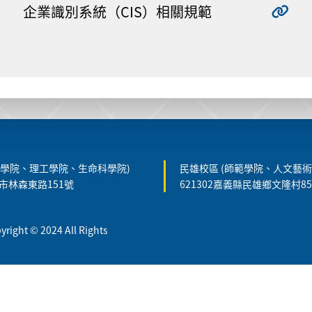
企業識別系統（CIS）相關規範
農學院、理工學院、生命科學院)
民雄校區 (師範學院、人文藝術
義市林森東路151號
621302嘉義縣民雄鄉文隆村8
t © 2024 All Rights