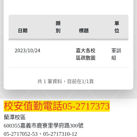
類
單
日期
別
標題
位
2023/10/24
嘉大各校
軍訓
區疏散圖
組
共
1
筆資料，目前在
1
/1頁
校安值勤電話05-2717373
蘭潭校區
600355嘉義市鹿寮里學府路300號
05-2717052-53、05-2717310-12