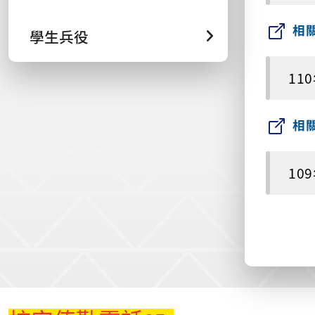
相
學生兵役
11
相
10
:::