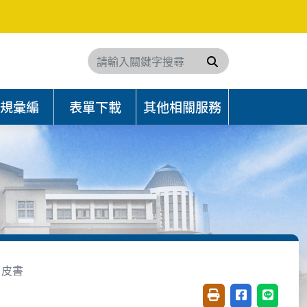
搜尋
規彙編
表單下載
其他相關服務
白皮書
友善列印(開新視窗)
分享至臉書(開
分享至 L