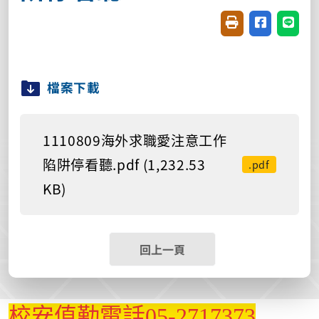
友善列印(開新視窗
分享至臉書(
分享至
檔案下載
1110809海外求職愛注意工作
陷阱停看聽.pdf (1,232.53
.pdf
KB)
回上一頁
校安值勤電話05-2717373